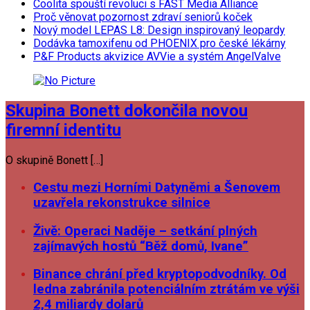
Coolita spouští revoluci s FAST Media Alliance
Proč věnovat pozornost zdraví seniorů koček
Nový model LEPAS L8: Design inspirovaný leopardy
Dodávka tamoxifenu od PHOENIX pro české lékárny
P&F Products akvizice AVVie a systém AngelValve
Skupina Bonett dokončila novou
firemní identitu
O skupině Bonett […]
Cestu mezi Horními Datyněmi a Šenovem
uzavřela rekonstrukce silnice
Živě: Operaci Naděje – setkání plných
zajímavých hostů “Běž domů, Ivane”
Binance chrání před kryptopodvodníky. Od
ledna zabránila potenciálním ztrátám ve výši
2,4 miliardy dolarů