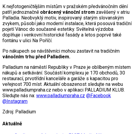
K nejfotogeničtějším místům v pražském předvánočním dění
patří jednoznačně
obrácený vánoční strom
zavěšený v atriu
Palladia. Neobvyklý motiv, inspirovaný starým slovanským
zvykem, působí jako moderní instalace, která posouvá tradiční
pojetí Vánoc do současné estetiky. Světelná výzdoba
doplňuje i venkovní historické fasády a letos poprvé také
fontánu v ulici Na Poříčí.
Po nákupech se návštěvníci mohou zastavit na tradičním
vánočním trhu před Palladiem.
Palladium na náměstí Republiky v Praze je oblíbeným místem
nákupů a setkávání. Součástí komplexu je 170 obchodů, 30
restaurací, prvotřídní kanceláře a garáže s kapacitou pro
veřejnost 700 míst. Aktuální obsazenost sledujte na webu
www.palladiumpraha.cz nebo v aplikaci PALLADIUM KLUB.
Sledujte nás na:
www.palladiumpraha.cz
@Facebook
@Instagram
Zdroj: Palladium
Aktuálně