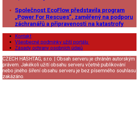
Společnost EcoFlow představila program
„Power For Rescues”, zaměřený na podporu
záchranářů a připravenosti na katastrofy
Kontakt
Všeobecné podmínky užití portálu
Zásady ochrany osobních údajů
CZECH HASHTAG, s.r.o. | Obsah serveru je chráněn autorským
právem. Jakékoli užití obsahu serveru včetně publikování
nebo jiného šíření obsahu serveru je bez písemného souhlasu
zakázáno.