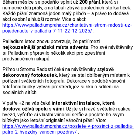
Během měsíce se podařilo splnit už
200 přání
, která si
nemocné děti přály, a na tabuli zbývá posledních sto kartiček.
Každé přání znamená jeden malý příběh – a právě to dodává
akci osobní a hlubší rozměr. Více o akci:
https://www.palladiumpraha.cz/charitativni-strom-radosti-uz-
pojedenacte-v-palladiu-7-11-22-12-2025/
.
Palladium letos znovu potvrzuje, že patří mezi
nejkouzelnější pražská místa adventu
. Pro své návštěvníky
si Palladium připravilo několik akcí pro zpestření
předvánočních nákupů.
Přímo u Stromu Radosti čeká na návštěvníky
stylově
dekorovaný fotokoutek
, který se stal oblíbeným místem k
pořízení svátečních fotografií. Dekorace v podobě vánoční
telefonní budky vytváří prostředí, jež si říká o sdílení na
sociálních sítích.
V patře +2 na vás čeká
interaktivní instalace, která
doslova ožívá spolu s vámi
. Užijte si hravé světelné reakce
hvězd, vyfoťte si vlastní vánoční selfie a pošlete ho svým
blízkým jako letošní originální vánoční přání. Více:
https://www.palladiumpraha.cz/poslete-v-prosinci-z-palladia-
patro-2-hvezdny-vanocni-pozdrav/
.