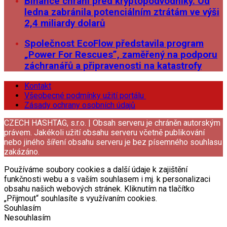
Binance chrání před kryptopodvodníky. Od
ledna zabránila potenciálním ztrátám ve výši
2,4 miliardy dolarů
Společnost EcoFlow představila program
„Power For Rescues”, zaměřený na podporu
záchranářů a připravenosti na katastrofy
Kontakt
Všeobecné podmínky užití portálu
Zásady ochrany osobních údajů
CZECH HASHTAG, s.r.o. | Obsah serveru je chráněn autorským
právem. Jakékoli užití obsahu serveru včetně publikování
nebo jiného šíření obsahu serveru je bez písemného souhlasu
zakázáno.
Používáme soubory cookies a další údaje k zajištění
funkčnosti webu a s vaším souhlasem i mj. k personalizaci
obsahu našich webových stránek. Kliknutím na tlačítko
„Přijmout“ souhlasíte s využívaním cookies.
Souhlasím
Nesouhlasím