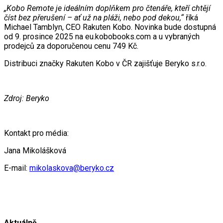
„Kobo Remote je ideálním doplňkem pro čtenáře, kteří chtějí
číst bez přerušení – ať už na pláži, nebo pod dekou,“
říká
Michael Tamblyn, CEO Rakuten Kobo. Novinka bude dostupná
od 9. prosince 2025 na eu.kobobooks.com a u vybraných
prodejců za doporučenou cenu 749 Kč.
Distribuci značky Rakuten Kobo v ČR zajišťuje Beryko s.r.o.
Zdroj: Beryko
Kontakt pro média:
Jana Mikolášková
E-mail:
mikolaskova@beryko.cz
Aktuálně