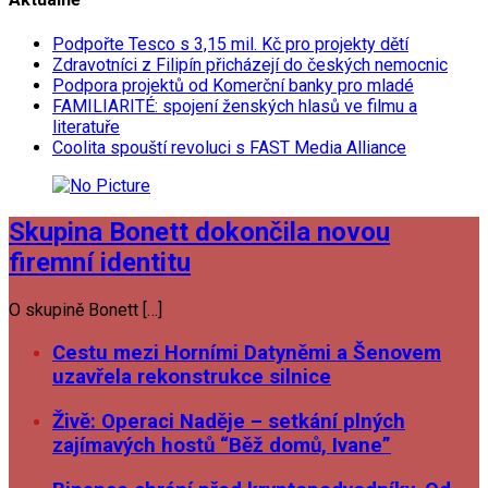
Podpořte Tesco s 3,15 mil. Kč pro projekty dětí
Zdravotníci z Filipín přicházejí do českých nemocnic
Podpora projektů od Komerční banky pro mladé
FAMILIARITÉ: spojení ženských hlasů ve filmu a
literatuře
Coolita spouští revoluci s FAST Media Alliance
Skupina Bonett dokončila novou
firemní identitu
O skupině Bonett […]
Cestu mezi Horními Datyněmi a Šenovem
uzavřela rekonstrukce silnice
Živě: Operaci Naděje – setkání plných
zajímavých hostů “Běž domů, Ivane”