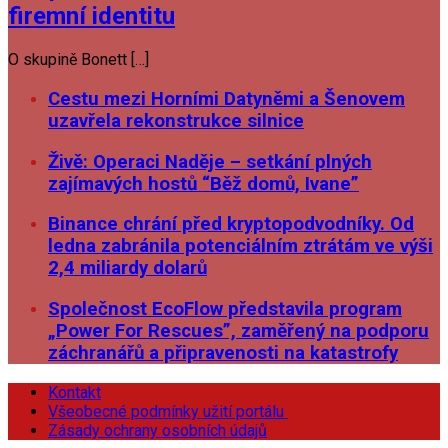
firemní identitu
O skupině Bonett […]
Cestu mezi Horními Datyněmi a Šenovem
uzavřela rekonstrukce silnice
Živě: Operaci Naděje – setkání plných
zajímavých hostů “Běž domů, Ivane”
Binance chrání před kryptopodvodníky. Od
ledna zabránila potenciálním ztrátám ve výši
2,4 miliardy dolarů
Společnost EcoFlow představila program
„Power For Rescues”, zaměřený na podporu
záchranářů a připravenosti na katastrofy
Kontakt
Všeobecné podmínky užití portálu
Zásady ochrany osobních údajů