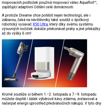
mopovacích podložek používá mopovací válec AquaRoll™,
zajišťující adaptivní čištění celé domácnosti.
A protože Dreame chce potěšit nejen technologií, ale i
zábavou, čeká na návštěvníky také soutěž o špičkový
robotický vysavač
X50 Ultra
, který díky svému systému
výsuvných nožiček dokáže překonávat prahy a jiné překážky
až do výšky 6 cm!
Kromě soutěže si během 1.–2. listopadu a 7.–9. listopadu
můžete dopřát i šálek výběrové kávy zdarma, zrelaxovat a
načerpat energii uprostřed předvánočních nákupů. V tyto dny