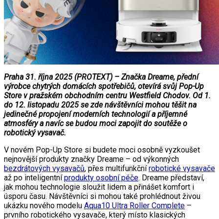
Praha 31. října 2025 (PROTEXT) – Značka Dreame, přední
výrobce chytrých domácích spotřebičů, otevírá svůj Pop-Up
Store v pražském obchodním centru Westfield Chodov. Od 1.
do 12. listopadu 2025 se zde návštěvníci mohou těšit na
jedinečné propojení moderních technologií a příjemné
atmosféry a navíc se budou moci zapojit do soutěže o
robotický vysavač.
V novém Pop-Up Store si budete moci osobně vyzkoušet
nejnovější produkty značky Dreame – od výkonných
bezdrátových vysavačů
, přes multifunkční
robotické vysavače
až po inteligentní
produkty osobní péče
. Dreame představí,
jak mohou technologie sloužit lidem a přinášet komfort i
úsporu času. Návštěvníci si mohou také prohlédnout živou
ukázku nového modelu
Aqua10 Ultra Roller Complete
–
prvního robotického vysavače, který místo klasických