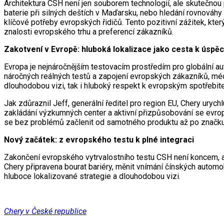
Architektura CSH není jen souborem technologií, ale skutečno
baterie při silných deštích v Maďarsku, nebo hledání rovnováhy
klíčové potřeby evropských řidičů. Tento pozitivní zážitek, kte
znalosti evropského trhu a preferencí zákazníků.
Zakotvení v Evropě: hluboká lokalizace jako cesta k úspě
Evropa je nejnáročnějším testovacím prostředím pro globální aut
náročných reálných testů a zapojení evropských zákazníků, médi
dlouhodobou vizi, tak i hluboký respekt k evropským spotřebit
Jak zdůraznil Jeff, generální ředitel pro region EU, Chery uryc
zakládání výzkumných center a aktivní přizpůsobování se evrop
se bez problémů začlenit od samotného produktu až po značku
Nový začátek: z evropského testu k plné integraci
Zakončení evropského vytrvalostního testu CSH není koncem, ale
Chery připravena bourat bariéry, měnit vnímání čínských automob
hluboce lokalizované strategie a dlouhodobou vizi.
Chery v České republice