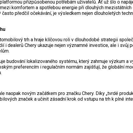
u platformou přizpůsobenou potřebám uživatelů. Ať už šlo o na
 mezi komfortem a spotřebou energie při dlouhých mezistátních c
rý často předčil očekávání, je výsledkem nejen dlouholetých techn
chu
omobilový trh a hraje klíčovou roli v dlouhodobé strategii spole
í i dealerů Chery ukazuje nejen významné investice, ale i svůj 
elům.
hluje budování lokalizovaného systému, který zahrnuje výzkum a vý
ským preferencím i regulačním normám zajišťují, že globální mo
.
 naopak novým začátkem pro značku Chery. Díky „tvrdé produktové
ilových značek a učinit zásadní krok od vstupu na trh k plné inte