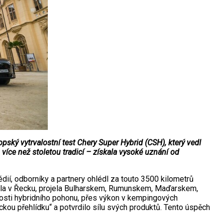
ký vytrvalostní test Chery Super Hybrid (CSH), který vedl
íce než stoletou tradicí – získala vysoké uznání od
dií, odborníky a partnery ohlédl za touto 3500 kilometrů
ala v Řecku, projela Bulharskem, Rumunskem, Maďarskem,
osti hybridního pohonu, přes výkon v kempingových
ou přehlídku“ a potvrdilo sílu svých produktů. Tento úspěch