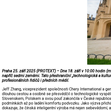
Praha 25. září 2025 (PROTEXT) – Dne 18. září v 10:00 hodin (m
napříč sedmi zeměmi. Tato přeshraniční „technologická a kultu
profesionálních řidičů i předních médií.
Jeff Zhang, viceprezident společnosti Chery International a gen
dlouhou cestou a osobně se přesvědčil o technologické vysp
Slovenskem, Polskem a svou pouť zakončila v České republice
podmínkách až po ladění komfortu podvozku. Jako výzva přicház
dokazuje, že čínská inteligentní výroba má nejen sebevědomí, al