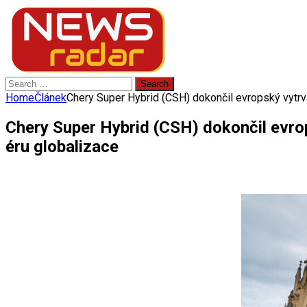
Search
for:
Home
Článek
Chery Super Hybrid (CSH) dokončil evropský vytrva
Chery Super Hybrid (CSH) dokončil evrop
éru globalizace