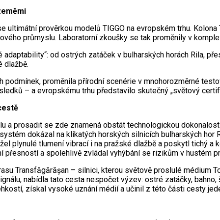
 zeměmi
 se ultimátní prověrkou modelů TIGGO na evropském trhu. Kolona
ového průmyslu. Laboratorní zkoušky se tak proměnily v komplexn
 adaptability“: od ostrých zatáček v bulharských horách Rila, p
é dlažbě.
ích podmínek, proměnila přírodní scenérie v mnohorozměrné testo
sledků – a evropskému trhu představilo skutečný „světový certif
cestě
u a prosadit se zde znamená obstát technologickou dokonalostí
ystém dokázal na klikatých horských silnicích bulharských hor Ri
l plynulé tlumení vibrací i na pražské dlažbě a poskytl tichý a k
í přesností a spolehlivě zvládal vyhýbání se rizikům v hustém p
asu Transfăgărășan – silnici, kterou světově proslulé médium Top 
gnálu, nabídla tato cesta nespočet výzev: ostré zatáčky, bahno, 
kostí, získal vysoké uznání médií a učinil z této části cesty j