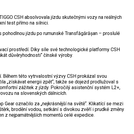
 TIGGO CSH absolvovala jízdu skutečnými vozy na reálných
í test přímo na silnici.
řes pohodlnou jízdu po rumunské Transfăgărășan – proslulé
vací prostředí. Díky síle své technologické platformy CSH
ikát důvěryhodnosti“ čínské výroby.
. Během této vytrvalostní výzvy CSH prokázal svou
la „získávat energii zpět“, takže se dojezd prodlužoval s
omfortní zážitek z jízdy. Pokročilý asistenční systém L2+,
rovozu na slovenských dálnicích.
Gear označilo za „nejkrásnější na světě“. Klikatící se mezi
štěrk, brodění vodou, setkání s divokou zvěří i prudké změny
eden z nejpamátnějších momentů celé expedice.