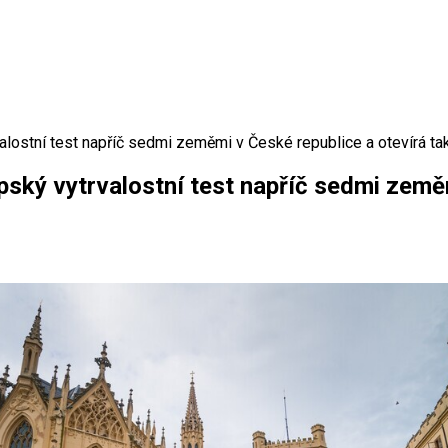
lostní test napříč sedmi zeměmi v České republice a otevírá ta
ský vytrvalostní test napříč sedmi zeměm