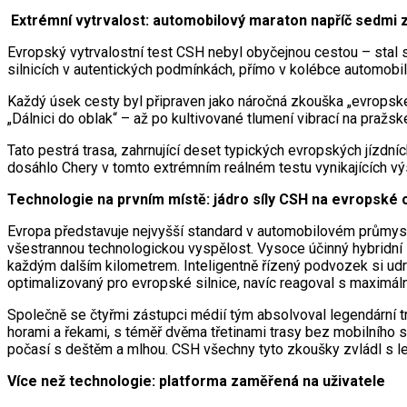
Extrémní vytrvalost: automobilový maraton napříč sedmi
Evropský vytrvalostní test CSH nebyl obyčejnou cestou – stal
silnicích v autentických podmínkách, přímo v kolébce automobil
Každý úsek cesty byl připraven jako náročná zkouška „evropské
„Dálnici do oblak“ – až po kultivované tlumení vibrací na pražsk
Tato pestrá trasa, zahrnující deset typických evropských jízdn
dosáhlo Chery v tomto extrémním reálném testu vynikajících vý
Technologie na prvním místě: jádro síly CSH na evropské 
Evropa představuje nejvyšší standard v automobilovém průmysl
všestrannou technologickou vyspělost. Vysoce účinný hybridní s
každým dalším kilometrem. Inteligentně řízený podvozek si udrže
optimalizovaný pro evropské silnice, navíc reagoval s maximáln
Společně se čtyřmi zástupci médií tým absolvoval legendární tr
horami a řekami, s téměř dvěma třetinami trasy bez mobilního si
počasí s deštěm a mlhou. CSH všechny tyto zkoušky zvládl s leh
Více než technologie: platforma zaměřená na uživatele