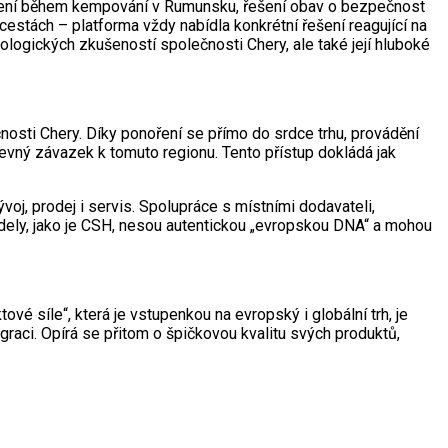
pájení během kempování v Rumunsku, řešení obav o bezpečnost
estách – platforma vždy nabídla konkrétní řešení reagující na
ologických zkušeností společnosti Chery, ale také její hluboké
čnosti Chery. Díky ponoření se přímo do srdce trhu, provádění
pevný závazek k tomuto regionu. Tento přístup dokládá jak
voj, prodej i servis. Spolupráce s místními dodavateli,
dely, jako je CSH, nesou autentickou „evropskou DNA“ a mohou
 síle“, která je vstupenkou na evropský i globální trh, je
graci. Opírá se přitom o špičkovou kvalitu svých produktů,