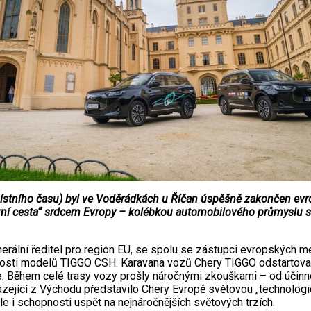
ístního času) byl ve Voděrádkách u Říčan úspěšně zakončen evrops
rní cesta“ srdcem Evropy – kolébkou automobilového průmyslu s v
erální ředitel pro region EU, se spolu se zástupci evropských mé
ělosti modelů TIGGO CSH. Karavana vozů Chery TIGGO odstartov
. Během celé trasy vozy prošly náročnými zkouškami – od účinn
ející z Východu představilo Chery Evropě světovou „technologick
e i schopnosti uspět na nejnáročnějších světových trzích.