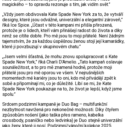
magického – to opravdu rezonuje s tím, jak vidím svět.”
„Vždy jsem obdivovala Kate Spade New York za to, že vytváří
designy, které jsou odvážné, univerzální a elegantní zároveň,”
říká Ice Spice. „Účast v této kampani mi přišla přirozená,
protože je o lidech, kteří vám přinášejí radost do života a díky
nimž se cítíte dobře. Pro mě jsou to moji přátelé. Není žádným
tajemstvím, že za každou úspěšnou ženou stojí její kamarádky,
které ji povzbuzují v skupinovém chatu.”
„Jsem velmi šťastná, že mohu znovu spolupracovat s Kate
Spade New York,” říká Charli D’Amelio. „Tato kampaň oslavuje
sounáležitost, a to pro mě znamená hodně, protože moji
přátelé jsou pro mě oporou ve všem. V nejrušnějších
momentech mé kariéry jsou to oni, kdo mě přivádějí zpět k
sobě a připomínají mi, co je důležité. Líbí se mi, že Kate
Spade New York poukazuje na to, že život je lepší, když jsme
spolu.”
Srdcem podzimní kampaně je Duo Bag – multifunkční
nezbytnost navržená pro nekonečné možnosti. Díky čtyřem
způsobům nošení (jako taška přes rameno, kabelka
crossbody, psaníčko nebo ledvinka) je Duo stejně univerzální
jako ženy, které ji nosí. Podzimní/vánoční kolekce 2025