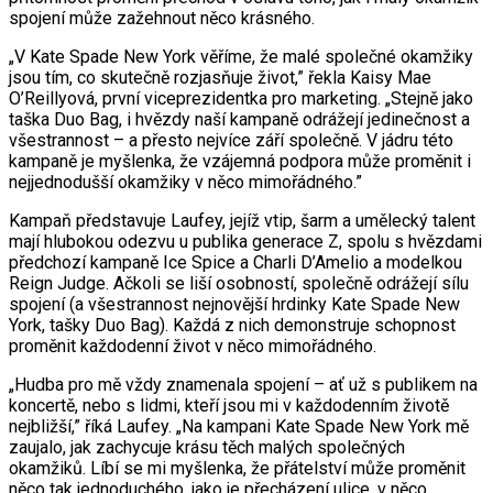
spojení může zažehnout něco krásného.
„V Kate Spade New York věříme, že malé společné okamžiky
jsou tím, co skutečně rozjasňuje život,” řekla Kaisy Mae
O’Reillyová, první viceprezidentka pro marketing. „Stejně jako
taška Duo Bag, i hvězdy naší kampaně odrážejí jedinečnost a
všestrannost – a přesto nejvíce září společně. V jádru této
kampaně je myšlenka, že vzájemná podpora může proměnit i
nejjednodušší okamžiky v něco mimořádného.”
Kampaň představuje Laufey, jejíž vtip, šarm a umělecký talent
mají hlubokou odezvu u publika generace Z, spolu s hvězdami
předchozí kampaně Ice Spice a Charli D’Amelio a modelkou
Reign Judge. Ačkoli se liší osobností, společně odrážejí sílu
spojení (a všestrannost nejnovější hrdinky Kate Spade New
York, tašky Duo Bag). Každá z nich demonstruje schopnost
proměnit každodenní život v něco mimořádného.
„Hudba pro mě vždy znamenala spojení – ať už s publikem na
koncertě, nebo s lidmi, kteří jsou mi v každodenním životě
nejbližší,” říká Laufey. „Na kampani Kate Spade New York mě
zaujalo, jak zachycuje krásu těch malých společných
okamžiků. Líbí se mi myšlenka, že přátelství může proměnit
něco tak jednoduchého, jako je přecházení ulice, v něco