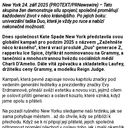
New York 24. září 2025 (PROTEXT/PRNewswire) – Tato
skupina žen demonstruje sílu spojení; společně proměňují
každodenní život v něco krásnějšího. Po jejich boku:
univerzální taška Duo, která je vždy po ruce a nabízí
nekonečné možnosti.
Dnes společnost Kate Spade New York představila svou
globální kampaň pro podzim 2025 s názvem „Zažehněte
něco krásného”, která vrací proslulé „Duo” generace Z,
rapperku Ice Spice, čtyřikrát nominovanou na Grammy, a
tanečnici a mnohostrannou hvězdu sociálních médií
Charli D’Amelio. Dále vítá zpěvačku a skladatelku Laufey,
držitelku ceny Grammy, a modelku Reign Judge.
Kampaň, která pevně zapisuje novou kapitolu značky pod
vedením generální ředitelky a prezidentky značky Evy
Erdmannové, přináší svěží estetiku a novou vizi, jejímž cílem
je oslovit příští generaci a oslavit kouzlo, které vzniká, když
jsme spolu s přáteli.
Na pozadí rušného New Yorku sledujeme naši hrdinku, jak se
sama pohybuje městem… až do chvíle, kdy se přiblíží k
přechodu. Když se k ní připojí její přátelé, jejich společná
přítomnost promění přechod v oslavu toho, jak i malý okamžik