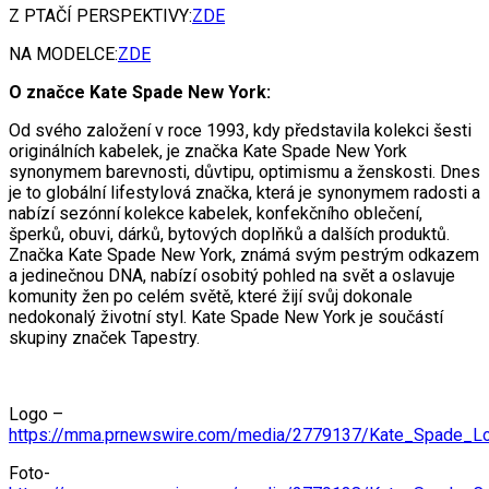
Z PTAČÍ PERSPEKTIVY:
ZDE
NA MODELCE:
ZDE
O značce Kate Spade New York:
Od svého založení v roce 1993, kdy představila kolekci šesti
originálních kabelek, je značka Kate Spade New York
synonymem barevnosti, důvtipu, optimismu a ženskosti. Dnes
je to globální lifestylová značka, která je synonymem radosti a
nabízí sezónní kolekce kabelek, konfekčního oblečení,
šperků, obuvi, dárků, bytových doplňků a dalších produktů.
Značka Kate Spade New York, známá svým pestrým odkazem
a jedinečnou DNA, nabízí osobitý pohled na svět a oslavuje
komunity žen po celém světě, které žijí svůj dokonale
nedokonalý životní styl. Kate Spade New York je součástí
skupiny značek Tapestry.
Logo –
https://mma.prnewswire.com/media/2779137/Kate_Spade_Lo
Foto-