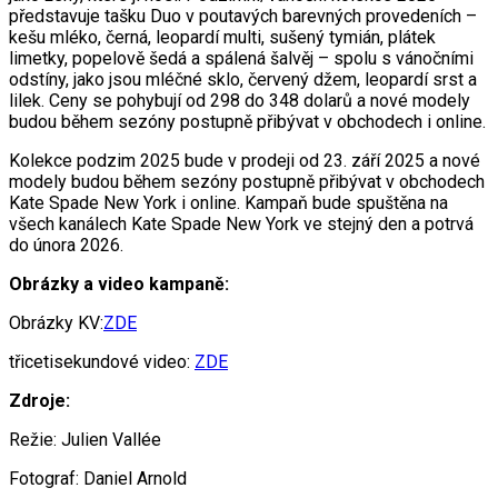
představuje tašku Duo v poutavých barevných provedeních –
kešu mléko, černá, leopardí multi, sušený tymián, plátek
limetky, popelově šedá a spálená šalvěj – spolu s vánočními
odstíny, jako jsou mléčné sklo, červený džem, leopardí srst a
lilek. Ceny se pohybují od 298 do 348 dolarů a nové modely
budou během sezóny postupně přibývat v obchodech i online.
Kolekce podzim 2025 bude v prodeji od 23. září 2025 a nové
modely budou během sezóny postupně přibývat v obchodech
Kate Spade New York i online. Kampaň bude spuštěna na
všech kanálech Kate Spade New York ve stejný den a potrvá
do února 2026.
Obrázky a video kampaně:
Obrázky KV:
ZDE
třicetisekundové video:
ZDE
Zdroje:
Režie: Julien Vallée
Fotograf: Daniel Arnold