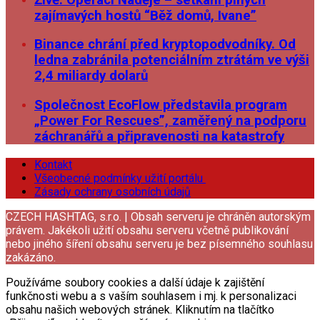
zajímavých hostů “Běž domů, Ivane”
Binance chrání před kryptopodvodníky. Od
ledna zabránila potenciálním ztrátám ve výši
2,4 miliardy dolarů
Společnost EcoFlow představila program
„Power For Rescues”, zaměřený na podporu
záchranářů a připravenosti na katastrofy
Kontakt
Všeobecné podmínky užití portálu
Zásady ochrany osobních údajů
CZECH HASHTAG, s.r.o. | Obsah serveru je chráněn autorským
právem. Jakékoli užití obsahu serveru včetně publikování
nebo jiného šíření obsahu serveru je bez písemného souhlasu
zakázáno.
Používáme soubory cookies a další údaje k zajištění
funkčnosti webu a s vaším souhlasem i mj. k personalizaci
obsahu našich webových stránek. Kliknutím na tlačítko