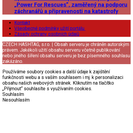
„Power For Rescues”, zaměřený na podporu
záchranářů a připravenosti na katastrofy
Kontakt
Všeobecné podmínky užití portálu
Zásady ochrany osobních údajů
CZECH HASHTAG, s.r.o. | Obsah serveru je chráněn autorským
právem. Jakékoli užití obsahu serveru včetně publikování
nebo jiného šíření obsahu serveru je bez písemného souhlasu
zakázáno.
Používáme soubory cookies a další údaje k zajištění
funkčnosti webu a s vaším souhlasem i mj. k personalizaci
obsahu našich webových stránek. Kliknutím na tlačítko
„Přijmout“ souhlasíte s využívaním cookies.
Souhlasím
Nesouhlasím