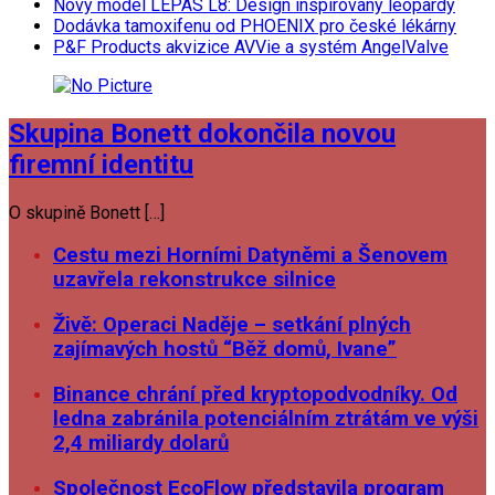
Nový model LEPAS L8: Design inspirovaný leopardy
Dodávka tamoxifenu od PHOENIX pro české lékárny
P&F Products akvizice AVVie a systém AngelValve
Skupina Bonett dokončila novou
firemní identitu
O skupině Bonett […]
Cestu mezi Horními Datyněmi a Šenovem
uzavřela rekonstrukce silnice
Živě: Operaci Naděje – setkání plných
zajímavých hostů “Běž domů, Ivane”
Binance chrání před kryptopodvodníky. Od
ledna zabránila potenciálním ztrátám ve výši
2,4 miliardy dolarů
Společnost EcoFlow představila program