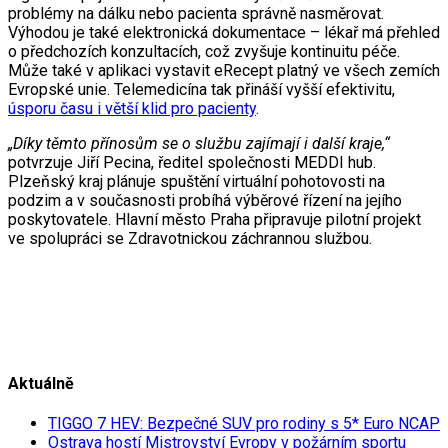
problémy na dálku nebo pacienta správně nasměrovat.
Výhodou je také elektronická dokumentace – lékař má přehled
o předchozích konzultacích, což zvyšuje kontinuitu péče.
Může také v aplikaci vystavit eRecept platný ve všech zemích
Evropské unie. Telemedicína tak přináší vyšší efektivitu,
úsporu času i větší klid pro pacienty
.
„Díky těmto přínosům se o službu zajímají i další kraje,“
potvrzuje Jiří Pecina, ředitel společnosti MEDDI hub.
Plzeňský kraj plánuje spuštění virtuální pohotovosti na
podzim a v současnosti probíhá výběrové řízení na jejího
poskytovatele. Hlavní město Praha připravuje pilotní projekt
ve spolupráci se Zdravotnickou záchrannou službou.
Aktuálně
TIGGO 7 HEV: Bezpečné SUV pro rodiny s 5* Euro NCAP
Ostrava hostí Mistrovství Evropy v požárním sportu