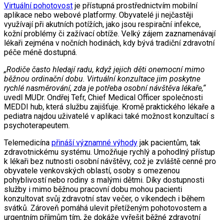
Virtuální pohotovost
je přístupná prostřednictvím mobilní
aplikace nebo webové platformy. Obyvatelé ji nejčastěji
využívají při akutních potížích, jako jsou respirační infekce,
kožní problémy či zažívací obtíže. Velký zájem zaznamenávají
lékaři zejména v nočních hodinách, kdy bývá tradiční zdravotní
péče méně dostupná.
„Rodiče často hledají radu, když jejich děti onemocní mimo
běžnou ordinační dobu. Virtuální konzultace jim poskytne
rychlé nasměrování, zda je potřeba osobní návštěva lékaře,“
uvedl MUDr. Ondřej Tefr, Chief Medical Officer společnosti
MEDDI hub, která službu zajišťuje. Kromě praktického lékaře a
pediatra najdou uživatelé v aplikaci také možnost konzultací s
psychoterapeutem.
Telemedicína
přináší významné výhody
jak pacientům, tak
zdravotnickému systému. Umožňuje rychlý a pohodlný přístup
k lékaři bez nutnosti osobní návštěvy, což je zvláště cenné pro
obyvatele venkovských oblastí, osoby s omezenou
pohyblivostí nebo rodiny s malými dětmi. Díky dostupnosti
služby i mimo běžnou pracovní dobu mohou pacienti
konzultovat svůj zdravotní stav večer, o víkendech i během
svátků. Zároveň pomáhá ulevit přetíženým pohotovostem a
urgentním příjmům tím, že dokáže vyřešit běžné zdravotní