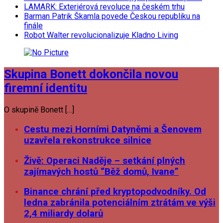
LAMARK: Exteriérová revoluce na českém trhu
Barman Patrik Škamla povede Českou republiku na
finále
Robot Walter revolucionalizuje Kladno Living
Skupina Bonett dokončila novou
firemní identitu
O skupině Bonett […]
Cestu mezi Horními Datyněmi a Šenovem
uzavřela rekonstrukce silnice
Živě: Operaci Naděje – setkání plných
zajímavých hostů “Běž domů, Ivane”
Binance chrání před kryptopodvodníky. Od
ledna zabránila potenciálním ztrátám ve výši
2,4 miliardy dolarů