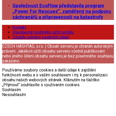
Společnost EcoFlow představila program
„Power For Rescues”, zaměřený na podporu
záchranářů a připravenosti na katastrofy
Kontakt
Všeobecné podmínky užití portálu
Zásady ochrany osobních údajů
CZECH HASHTAG, s.r.o. | Obsah serveru je chráněn autorským
právem. Jakékoli užití obsahu serveru včetně publikování
nebo jiného šíření obsahu serveru je bez písemného souhlasu
zakázáno.
Používáme soubory cookies a další údaje k zajištění
funkčnosti webu a s vaším souhlasem i mj. k personalizaci
obsahu našich webových stránek. Kliknutím na tlačítko
„Přijmout“ souhlasíte s využívaním cookies.
Souhlasím
Nesouhlasím