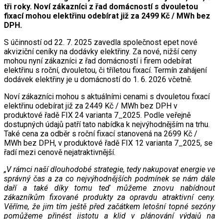
tři roky. Noví zákazníci z řad domácností s dvouletou
fixací mohou elektřinu odebírat již za 2499 Kč / MWh bez
DPH.
S účinností od 22. 7. 2025 zavedla společnost epet nové
akviziční ceníky na dodávky elektřiny. Za nové, nižší ceny
mohou nyní zákazníci z řad domácností i firem odebírat
elektřinu s roční, dvouletou, či tříletou fixací. Termín zahájení
dodávek elektřiny je u domácností do 1. 6. 2026 včetně.
Noví zákazníci mohou s aktuálními cenami s dvouletou fixací
elektřinu odebírat již za 2449 Kč / MWh bez DPH v
produktové řadě FIX 24 varianta 7_2025. Podle veřejně
dostupných údajů patří tato nabídka k nejvýhodnějším na trhu.
Také cena za odběr s roční fixací stanovená na 2699 Kč /
MWh bez DPH, v produktové řadě FIX 12 varianta 7_2025, se
řadí mezi cenově nejatraktivnější.
„V rámci naší dlouhodobé strategie, tedy nakupovat energie ve
správný čas a za co nejvýhodnějších podmínek se nám dále
daří a také díky tomu teď můžeme znovu nabídnout
zákazníkům fixované produkty za opravdu atraktivní ceny.
Věříme, že jim tím ještě před začátkem letošní topné sezóny
pomůžeme přinést jistotu a klid v plánování výdajů na