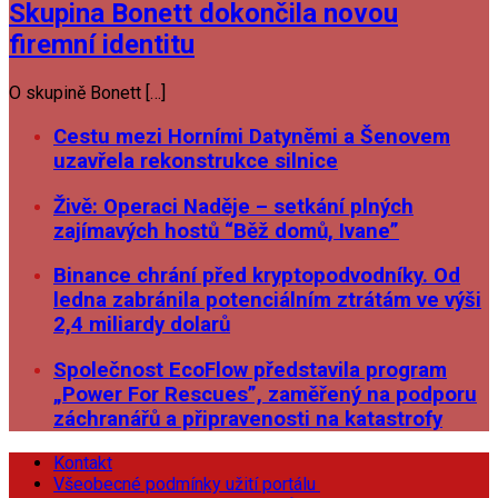
Skupina Bonett dokončila novou
firemní identitu
O skupině Bonett […]
Cestu mezi Horními Datyněmi a Šenovem
uzavřela rekonstrukce silnice
Živě: Operaci Naděje – setkání plných
zajímavých hostů “Běž domů, Ivane”
Binance chrání před kryptopodvodníky. Od
ledna zabránila potenciálním ztrátám ve výši
2,4 miliardy dolarů
Společnost EcoFlow představila program
„Power For Rescues”, zaměřený na podporu
záchranářů a připravenosti na katastrofy
Kontakt
Všeobecné podmínky užití portálu