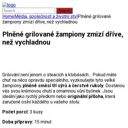
Search
for:
Home
Média, společnost a životní styl
Plněné grilované
žampiony zmizí dříve, než vychladnou
Plněné grilované žampiony zmizí dříve,
než vychladnou
Grilování není jenom o steacích a klobásách… Pokud máte
chuť na něco opravdu speciálního, vyzkoušejte tyto velké
žampiony
plněné směsí tří sýrů a čerstvé rukoly
. Dostanou
vás svou krémovou chutí a omamnou vůní bylinek. Jsou
ideální jako rychlý předkrm nebo
originální příloha
, která
zaručeně oslní každého u vašeho stolu.
Počet porcí:
3 kusy
Doba přípravy:
15 minut