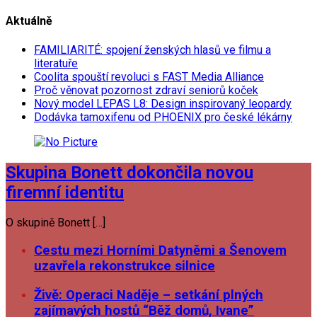
Aktuálně
FAMILIARITÉ: spojení ženských hlasů ve filmu a
literatuře
Coolita spouští revoluci s FAST Media Alliance
Proč věnovat pozornost zdraví seniorů koček
Nový model LEPAS L8: Design inspirovaný leopardy
Dodávka tamoxifenu od PHOENIX pro české lékárny
Skupina Bonett dokončila novou
firemní identitu
O skupině Bonett […]
Cestu mezi Horními Datyněmi a Šenovem
uzavřela rekonstrukce silnice
Živě: Operaci Naděje – setkání plných
zajímavých hostů “Běž domů, Ivane”