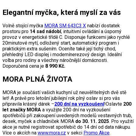
Elegantní myčka, která myslí za vás
Volně stojící myčka
MORA SM 643C3 X
nabízí dostatek
prostoru pro
14 sad nádobí
, intuitivní ovládání a úsporný
provoz v energetické třídě C. Disponuje funkcemi jako rychlé
20minutové mytí, odložený start, automatický program i
praktickým extra sušením. Oceníte také její tichý chod,
přehledný LED displej i modernínerezový design. Ideální
volba pro rodiny a všechny náročnější domácnosti.
Doporučená cena je
8 990 Kč.
MORA PLNÁ ŽIVOTA
MORA je součástí vašich kuchyní už neuvěřitelných dvě stě
let! A právě pro letošní jubilejní rok plný oslav si pro vás
připravila krásný dárek –
200 dní na vyzkoušení
!Oslavte
200
let značky MORA
a využijte 200 dní na vyzkoušení
spotřebičů při zakoupení uvedených modelů vestavných trub,
desek, myček a chladniček MORA
do 30. 11. 2025
. Pro využití
akce je nutné registrovat spotřebič do 14 dní od data nákupu.
Více o akcích na
www.mora.cz
v sekci
Promo Akce
.