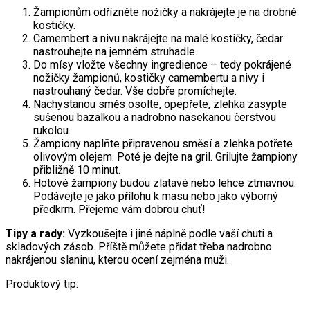
Žampionům odřízněte nožičky a nakrájejte je na drobné
kostičky.
Camembert a nivu nakrájejte na malé kostičky, čedar
nastrouhejte na jemném struhadle.
Do mísy vložte všechny ingredience – tedy pokrájené
nožičky žampionů, kostičky camembertu a nivy i
nastrouhaný čedar. Vše dobře promíchejte.
Nachystanou směs osolte, opepřete, zlehka zasypte
sušenou bazalkou a nadrobno nasekanou čerstvou
rukolou.
Žampiony naplňte připravenou směsí a zlehka potřete
olivovým olejem. Poté je dejte na gril. Grilujte žampiony
přibližně 10 minut.
Hotové žampiony budou zlatavé nebo lehce ztmavnou.
Podávejte je jako přílohu k masu nebo jako výborný
předkrm. Přejeme vám dobrou chuť!
Tipy a rady:
Vyzkoušejte i jiné náplně podle vaší chuti a
skladových zásob. Příště můžete přidat třeba nadrobno
nakrájenou slaninu, kterou ocení zejména muži.
Produktový tip: