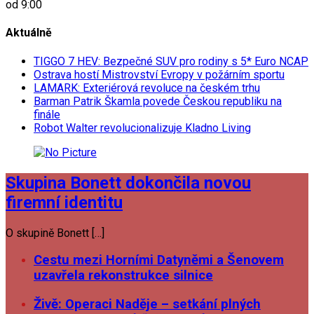
od 9:00
Aktuálně
TIGGO 7 HEV: Bezpečné SUV pro rodiny s 5* Euro NCAP
Ostrava hostí Mistrovství Evropy v požárním sportu
LAMARK: Exteriérová revoluce na českém trhu
Barman Patrik Škamla povede Českou republiku na
finále
Robot Walter revolucionalizuje Kladno Living
Skupina Bonett dokončila novou
firemní identitu
O skupině Bonett […]
Cestu mezi Horními Datyněmi a Šenovem
uzavřela rekonstrukce silnice
Živě: Operaci Naděje – setkání plných