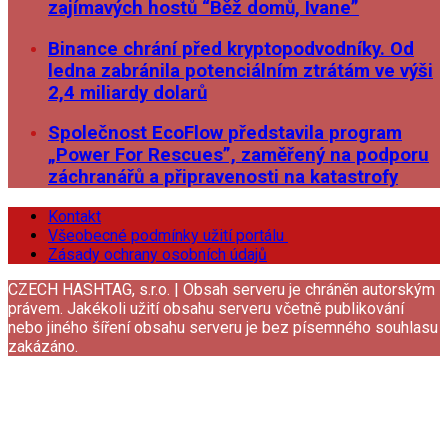
zajímavých hostů “Běž domů, Ivane”
Binance chrání před kryptopodvodníky. Od
ledna zabránila potenciálním ztrátám ve výši
2,4 miliardy dolarů
Společnost EcoFlow představila program
„Power For Rescues”, zaměřený na podporu
záchranářů a připravenosti na katastrofy
Kontakt
Všeobecné podmínky užití portálu
Zásady ochrany osobních údajů
CZECH HASHTAG, s.r.o. | Obsah serveru je chráněn autorským
právem. Jakékoli užití obsahu serveru včetně publikování
nebo jiného šíření obsahu serveru je bez písemného souhlasu
zakázáno.