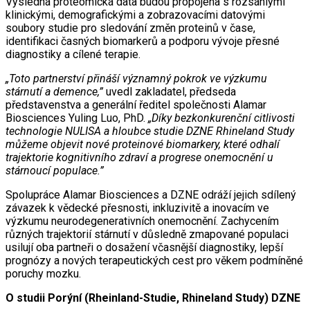
Výsledná proteomická data budou propojena s rozsáhlými
klinickými, demografickými a zobrazovacími datovými
soubory studie pro sledování změn proteinů v čase,
identifikaci časných biomarkerů a podporu vývoje přesné
diagnostiky a cílené terapie.
„Toto partnerství přináší významný pokrok ve výzkumu
stárnutí a demence,”
uvedl zakladatel, předseda
představenstva a generální ředitel společnosti Alamar
Biosciences Yuling Luo, PhD.
„Díky bezkonkurenční citlivosti
technologie NULISA a hloubce studie DZNE Rhineland Study
můžeme objevit nové proteinové biomarkery, které odhalí
trajektorie kognitivního zdraví a progrese onemocnění u
stárnoucí populace.”
Spolupráce Alamar Biosciences a DZNE odráží jejich sdílený
závazek k vědecké přesnosti, inkluzivitě a inovacím ve
výzkumu neurodegenerativních onemocnění. Zachycením
různých trajektorií stárnutí v důsledně zmapované populaci
usilují oba partneři o dosažení včasnější diagnostiky, lepší
prognózy a nových terapeutických cest pro věkem podmíněné
poruchy mozku.
O studii Porýní (Rheinland-Studie, Rhineland Study) DZNE