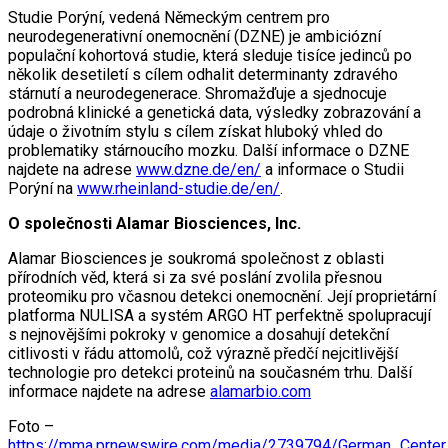
Studie Porýní, vedená Německým centrem pro
neurodegenerativní onemocnění (DZNE) je ambiciózní
populační kohortová studie, která sleduje tisíce jedinců po
několik desetiletí s cílem odhalit determinanty zdravého
stárnutí a neurodegenerace. Shromažďuje a sjednocuje
podrobná klinické a genetická data, výsledky zobrazování a
údaje o životním stylu s cílem získat hluboký vhled do
problematiky stárnoucího mozku. Další informace o DZNE
najdete na adrese
www.dzne.de/en/
a informace o Studii
Porýní na
www.rheinland-studie.de/en/
.
O společnosti Alamar Biosciences, Inc.
Alamar Biosciences je soukromá společnost z oblasti
přírodních věd, která si za své poslání zvolila přesnou
proteomiku pro včasnou detekci onemocnění. Její proprietární
platforma NULISA a systém ARGO HT perfektně spolupracují
s nejnovějšími pokroky v genomice a dosahují detekční
citlivosti v řádu attomolů, což výrazně předčí nejcitlivější
technologie pro detekci proteinů na současném trhu. Další
informace najdete na adrese
alamarbio.com
Foto –
https://mma.prnewswire.com/media/2739794/German_Center