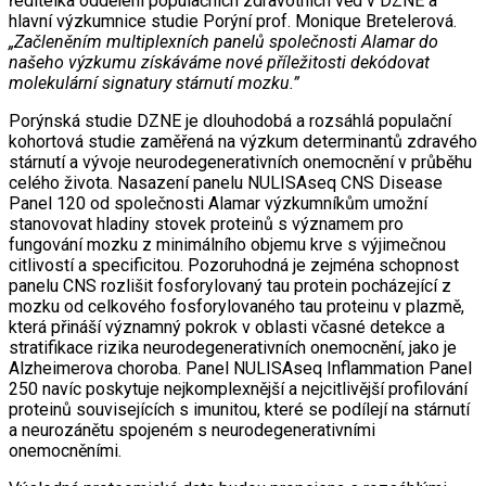
ředitelka oddělení populačních zdravotních věd v DZNE a
hlavní výzkumnice studie Porýní prof. Monique Bretelerová.
„Začleněním multiplexních panelů společnosti Alamar do
našeho výzkumu získáváme nové příležitosti dekódovat
molekulární signatury stárnutí mozku.”
Porýnská studie DZNE je dlouhodobá a rozsáhlá populační
kohortová studie zaměřená na výzkum determinantů zdravého
stárnutí a vývoje neurodegenerativních onemocnění v průběhu
celého života. Nasazení panelu NULISAseq CNS Disease
Panel 120 od společnosti Alamar výzkumníkům umožní
stanovovat hladiny stovek proteinů s významem pro
fungování mozku z minimálního objemu krve s výjimečnou
citlivostí a specificitou. Pozoruhodná je zejména schopnost
panelu CNS rozlišit fosforylovaný tau protein pocházející z
mozku od celkového fosforylovaného tau proteinu v plazmě,
která přináší významný pokrok v oblasti včasné detekce a
stratifikace rizika neurodegenerativních onemocnění, jako je
Alzheimerova choroba. Panel NULISAseq Inflammation Panel
250 navíc poskytuje nejkomplexnější a nejcitlivější profilování
proteinů souvisejících s imunitou, které se podílejí na stárnutí
a neurozánětu spojeném s neurodegenerativními
onemocněními.