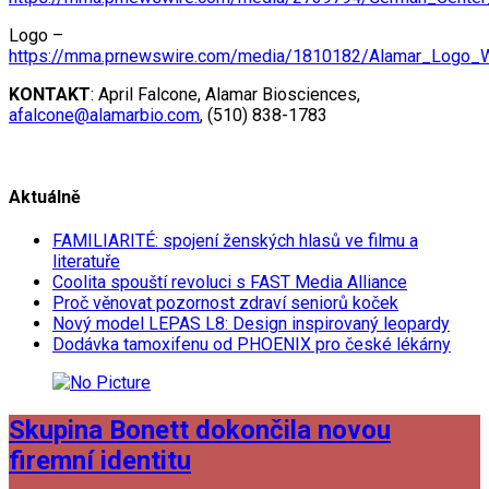
Logo –
https://mma.prnewswire.com/media/1810182/Alamar_Logo_
KONTAKT
: April Falcone, Alamar Biosciences,
afalcone@alamarbio.com
, (510) 838-1783
Aktuálně
FAMILIARITÉ: spojení ženských hlasů ve filmu a
literatuře
Coolita spouští revoluci s FAST Media Alliance
Proč věnovat pozornost zdraví seniorů koček
Nový model LEPAS L8: Design inspirovaný leopardy
Dodávka tamoxifenu od PHOENIX pro české lékárny
Skupina Bonett dokončila novou
firemní identitu