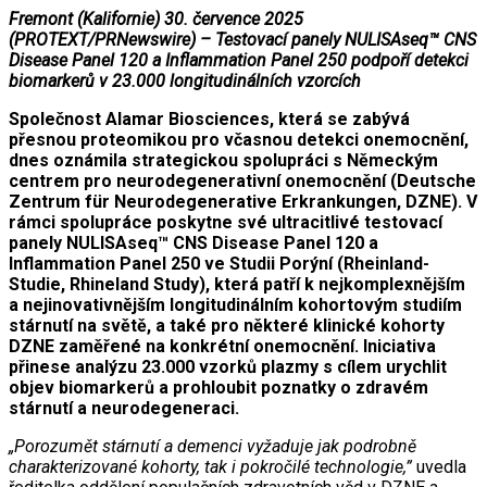
Fremont (Kalifornie) 30. července 2025
(PROTEXT/PRNewswire) – Testovací panely NULISAseq™ CNS
Disease Panel 120 a Inflammation Panel 250 podpoří detekci
biomarkerů v 23.000 longitudinálních vzorcích
Společnost Alamar Biosciences, která se zabývá
přesnou proteomikou pro včasnou detekci onemocnění,
dnes oznámila strategickou spolupráci s Německým
centrem pro neurodegenerativní onemocnění (Deutsche
Zentrum für Neurodegenerative Erkrankungen, DZNE). V
rámci spolupráce poskytne své ultracitlivé testovací
panely NULISAseq™ CNS Disease Panel 120 a
Inflammation Panel 250 ve Studii Porýní (Rheinland-
Studie, Rhineland Study), která patří k nejkomplexnějším
a nejinovativnějším longitudinálním kohortovým studiím
stárnutí na světě, a také pro některé klinické kohorty
DZNE zaměřené na konkrétní onemocnění. Iniciativa
přinese analýzu 23.000 vzorků plazmy s cílem urychlit
objev biomarkerů a prohloubit poznatky o zdravém
stárnutí a neurodegeneraci.
„Porozumět stárnutí a demenci vyžaduje jak podrobně
charakterizované kohorty, tak i pokročilé technologie,”
uvedla