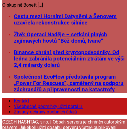
O skupině Bonett […]
Cestu mezi Horními Datyněmi a Šenovem
uzavřela rekonstrukce silnice
Živě: Operaci Naděje – setkání plných
zajímavých hostů “Běž domů, Ivane”
Binance chrání před kryptopodvodníky. Od
ledna zabránila potenciálním ztrátám ve výši
2,4 miliardy dolarů
Společnost EcoFlow představila program
„Power For Rescues”, zaměřený na podporu
záchranářů a připravenosti na katastrofy
Kontakt
Všeobecné podmínky užití portálu
Zásady ochrany osobních údajů
CZECH HASHTAG, s.r.o. | Obsah serveru je chráněn autorským
právem. Jakékoli užití obsahu serveru včetně publikování