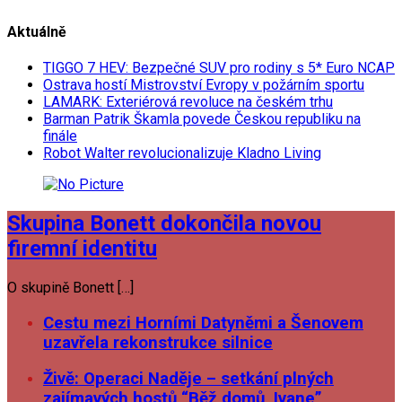
Aktuálně
TIGGO 7 HEV: Bezpečné SUV pro rodiny s 5* Euro NCAP
Ostrava hostí Mistrovství Evropy v požárním sportu
LAMARK: Exteriérová revoluce na českém trhu
Barman Patrik Škamla povede Českou republiku na
finále
Robot Walter revolucionalizuje Kladno Living
Skupina Bonett dokončila novou
firemní identitu
O skupině Bonett […]
Cestu mezi Horními Datyněmi a Šenovem
uzavřela rekonstrukce silnice
Živě: Operaci Naděje – setkání plných
zajímavých hostů “Běž domů, Ivane”