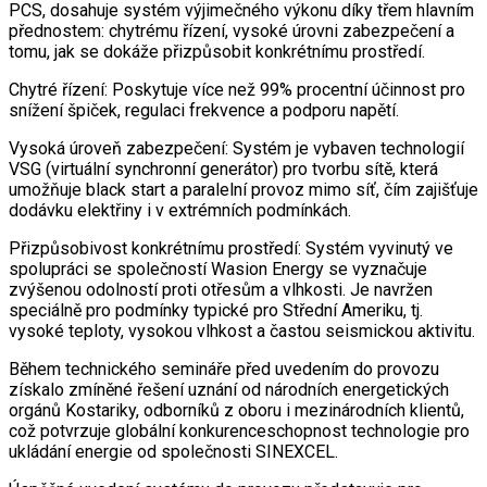
PCS, dosahuje systém výjimečného výkonu díky třem hlavním
přednostem: chytrému řízení, vysoké úrovni zabezpečení a
tomu, jak se dokáže přizpůsobit konkrétnímu prostředí.
Chytré řízení: Poskytuje více než 99% procentní účinnost pro
snížení špiček, regulaci frekvence a podporu napětí.
Vysoká úroveň zabezpečení: Systém je vybaven technologií
VSG (virtuální synchronní generátor) pro tvorbu sítě, která
umožňuje black start a paralelní provoz mimo síť, čím zajišťuje
dodávku elektřiny i v extrémních podmínkách.
Přizpůsobivost konkrétnímu prostředí: Systém vyvinutý ve
spolupráci se společností Wasion Energy se vyznačuje
zvýšenou odolností proti otřesům a vlhkosti. Je navržen
speciálně pro podmínky typické pro Střední Ameriku, tj.
vysoké teploty, vysokou vlhkost a častou seismickou aktivitu.
Během technického semináře před uvedením do provozu
získalo zmíněné řešení uznání od národních energetických
orgánů Kostariky, odborníků z oboru i mezinárodních klientů,
což potvrzuje globální konkurenceschopnost technologie pro
ukládání energie od společnosti SINEXCEL.