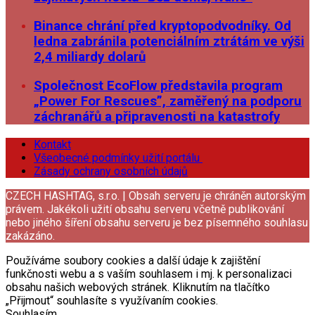
Binance chrání před kryptopodvodníky. Od
ledna zabránila potenciálním ztrátám ve výši
2,4 miliardy dolarů
Společnost EcoFlow představila program
„Power For Rescues”, zaměřený na podporu
záchranářů a připravenosti na katastrofy
Kontakt
Všeobecné podmínky užití portálu
Zásady ochrany osobních údajů
CZECH HASHTAG, s.r.o. | Obsah serveru je chráněn autorským
právem. Jakékoli užití obsahu serveru včetně publikování
nebo jiného šíření obsahu serveru je bez písemného souhlasu
zakázáno.
Používáme soubory cookies a další údaje k zajištění
funkčnosti webu a s vaším souhlasem i mj. k personalizaci
obsahu našich webových stránek. Kliknutím na tlačítko
„Přijmout“ souhlasíte s využívaním cookies.
Souhlasím