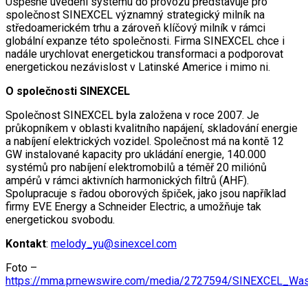
Úspěšné uvedení systému do provozu představuje pro
společnost SINEXCEL významný strategický milník na
středoamerickém trhu a zároveň klíčový milník v rámci
globální expanze této společnosti. Firma SINEXCEL chce i
nadále urychlovat energetickou transformaci a podporovat
energetickou nezávislost v Latinské Americe i mimo ni.
O společnosti SINEXCEL
Společnost SINEXCEL byla založena v roce 2007. Je
průkopníkem v oblasti kvalitního napájení, skladování energie
a nabíjení elektrických vozidel. Společnost má na kontě 12
GW instalované kapacity pro ukládání energie, 140.000
systémů pro nabíjení elektromobilů a téměř 20 miliónů
ampérů v rámci aktivních harmonických filtrů (AHF).
Spolupracuje s řadou oborových špiček, jako jsou například
firmy EVE Energy a Schneider Electric, a umožňuje tak
energetickou svobodu.
Kontakt
:
melody_yu@sinexcel.com
Foto –
https://mma.prnewswire.com/media/2727594/SINEXCEL_Was