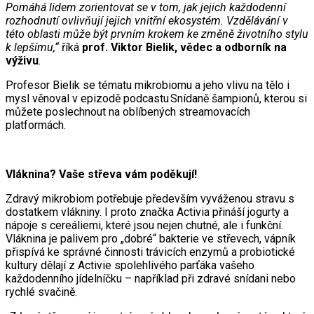
Pomáhá lidem zorientovat se v tom, jak jejich každodenní
rozhodnutí ovlivňují jejich vnitřní ekosystém. Vzdělávání v
této oblasti může být prvním krokem ke změně životního stylu
k lepšímu,“
říká
prof. Viktor Bielik, vědec a odborník na
výživu
.
Profesor Bielik se tématu mikrobiomu a jeho vlivu na tělo i
mysl věnoval v epizodě podcastu Snídaně šampionů, kterou si
můžete poslechnout na oblíbených streamovacích
platformách.
Vláknina? Vaše střeva vám poděkují!
Zdravý mikrobiom potřebuje především vyváženou stravu s
dostatkem vlákniny. I proto značka Activia přináší jogurty a
nápoje s cereáliemi, které jsou nejen chutné, ale i funkční.
Vláknina je palivem pro „dobré“ bakterie ve střevech, vápník
přispívá ke správné činnosti trávicích enzymů a probiotické
kultury dělají z Activie spolehlivého parťáka vašeho
každodenního jídelníčku – například při zdravé snídani nebo
rychlé svačině.