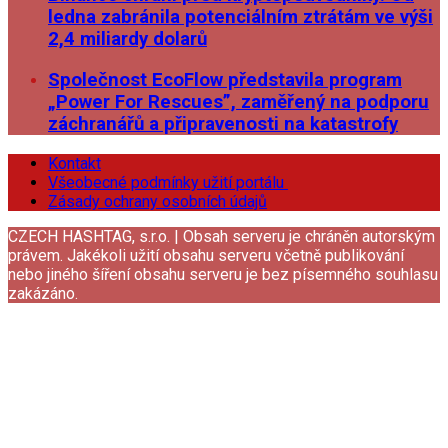
ledna zabránila potenciálním ztrátám ve výši
2,4 miliardy dolarů
Společnost EcoFlow představila program
„Power For Rescues”, zaměřený na podporu
záchranářů a připravenosti na katastrofy
Kontakt
Všeobecné podmínky užití portálu
Zásady ochrany osobních údajů
CZECH HASHTAG, s.r.o. | Obsah serveru je chráněn autorským
právem. Jakékoli užití obsahu serveru včetně publikování
nebo jiného šíření obsahu serveru je bez písemného souhlasu
zakázáno.