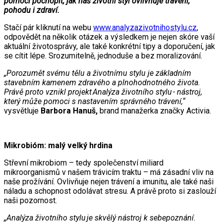
pomoci pochopit, jak náš životní styl ovlivňuje trávení,
pohodu i zdraví.
Stačí pár kliknutí na webu
www.analyzazivotnihostylu.cz
,
odpovědět na několik otázek a výsledkem je nejen skóre vaší
aktuální životosprávy, ale také konkrétní tipy a doporučení, jak
se cítit lépe. Srozumitelně, jednoduše a bez moralizování.
„Porozumět svému tělu a životnímu stylu je základním
stavebním kamenem zdravého a plnohodnotného života.
Právě proto vznikl projekt Analýza životního stylu - nástroj,
který může pomoci s nastavením správného trávení,“
vysvětluje
Barbora Hanuš,
brand manažerka značky Activia.
Mikrobióm: malý velký hrdina
Střevní mikrobiom – tedy společenství miliard
mikroorganismů v našem trávicím traktu – má zásadní vliv na
naše prožívání. Ovlivňuje nejen trávení a imunitu, ale také naši
náladu a schopnost odolávat stresu. A právě proto si zaslouží
naši pozornost.
„Analýza životního stylu je skvělý nástroj k sebepoznání.