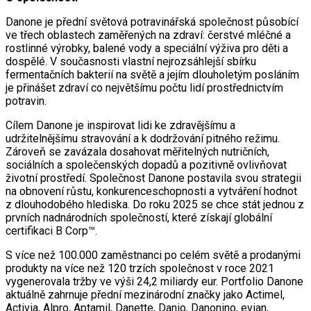
Danone je přední světová potravinářská společnost působící
ve třech oblastech zaměřených na zdraví: čerstvé mléčné a
rostlinné výrobky, balené vody a speciální výživa pro děti a
dospělé. V současnosti vlastní nejrozsáhlejší sbírku
fermentačních bakterií na světě a jejím dlouholetým posláním
je přinášet zdraví co největšímu počtu lidí prostřednictvím
potravin.
Cílem Danone je inspirovat lidi ke zdravějšímu a
udržitelnějšímu stravování a k dodržování pitného režimu.
Zároveň se zavázala dosahovat měřitelných nutričních,
sociálních a společenských dopadů a pozitivně ovlivňovat
životní prostředí. Společnost Danone postavila svou strategii
na obnovení růstu, konkurenceschopnosti a vytváření hodnot
z dlouhodobého hlediska. Do roku 2025 se chce stát jednou z
prvních nadnárodních společností, které získají globální
certifikaci B Corp™.
S více než 100.000 zaměstnanci po celém světě a prodanými
produkty na více než 120 trzích společnost v roce 2021
vygenerovala tržby ve výši 24,2 miliardy eur. Portfolio Danone
aktuálně zahrnuje přední mezinárodní značky jako Actimel,
Activia, Alpro, Aptamil, Danette, Danio, Danonino, evian,