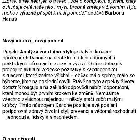
„Zdraví střev není jen o trávení. Jde o komplexní systém, který
ovlivňuje celé naše tělo i mysl. Drobné změny v životním stylu
mohou výrazně přispět k naší pohodě,“
dodává
Barbora
Hanuš
.
Nový nástroj, nový pohled
Projekt
Analýza životního stylu
je dalším krokem
společnosti Danone na cestě ke sdílení odborných i
praktických informací o zdraví a výživě. Online dotazník
propojuje aktuální vědecké poznatky s každodenními
situacemi, které známe všichni – občas málo spíme, málo se
hýbeme, jíme na poslední chvíli. Právě na tyto aspekty života
dotazník reaguje a na základě odpovědí nabízí doporučení,
která mohou být prvním krokem ke změně. Nemusíme
všechno zvládnout najednou – někdy stačí začít malými
krůčky. Tímto nástrojem Danone posiluje své poslání:
podporovat zdravý životní styl, prevenci a vědomá rozhodnutí
– jednoduše, lidsky a s nadhledem.
O společnosti