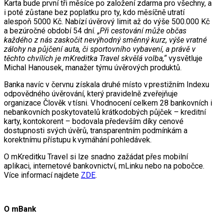
Karta bude první tři měsíce po založení zdarma pro všechny, a
i poté zůstane bez poplatku pro ty, kdo měsíčně utratí
alespoň 5000 Kč. Nabízí úvěrový limit až do výše 500.000 Kč
a bezúročné období 54 dní.
„Při cestování může občas
každého z nás zaskočit nevýhodný směnný kurz, výše vratné
zálohy na půjčení auta, či sportovního vybavení, a právě v
těchto chvílích je mKreditka Travel skvělá volba,“
vysvětluje
Michal Hanousek, manažer týmu úvěrových produktů.
Banka navíc v červnu získala druhé místo v prestižním Indexu
odpovědného úvěrování, který pravidelně zveřejňuje
organizace Člověk v tísni. V hodnocení celkem 28 bankovních i
nebankovních poskytovatelů krátkodobých půjček – kreditní
karty, kontokorent – bodovala především díky cenové
dostupnosti svých úvěrů, transparentním podmínkám a
korektnímu přístupu k vymáhání pohledávek.
O mKreditku Travel si lze snadno zažádat přes mobilní
aplikaci, internetové bankovnictví, mLinku nebo na pobočce.
Více informací najdete
ZDE
.
O mBank