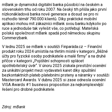
mBank je dynamická digitální banka působící na českém a
slovenském trhu od roku 2007. Na český trh přišla jako první
nízkonákladová banka nové generace a dosud se pro ni
rozhodlo téměř 790.000 klientů. Díky praktické mobilní
aplikaci mohou mít zákazníci mBank svou banku kdykoliv po
ruce a jednoduše tak vyřešit vše, co potřebují. Mateřská
polská společnost mBank spadá pod německou skupinu
Commerzbank.
V lednu 2025 se mBank v soutěži Finparáda.cz – Finanční
produkt roku 2024 umístila na třetím místě v kategorii „Běžné
účty pro fyzické osoby podnikatele a malé firmy“ a na druhé
příčce v kategorii „Pojištění schopnosti splácet
spotřebitelský úvěr“. V únoru 2025 získala prestižní ocenění
za unikátní projekt mezi vydavateli karet díky spuštění
bezkontaktních plateb platebními prsteny a náramky v soutěži
Mastercard Awards. V dubnu 2025 si zase odnesla ocenění
VISA Awards #1 business proposition za nejkomplexnější
řešení pro drobné podnikatele.
Zdroj: mBank