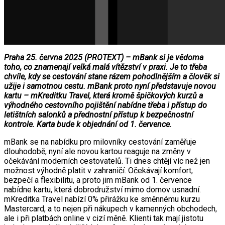
Praha 25. června 2025 (PROTEXT) – mBank si je vědoma
toho, co znamenají velká malá vítězství v praxi. Je to třeba
chvíle, kdy se cestování stane rázem pohodlnějším a člověk si
užije i samotnou cestu. mBank proto nyní představuje novou
kartu – mKreditku Travel, která kromě špičkových kurzů a
výhodného cestovního pojištění nabídne třeba i přístup do
letištních salonků a přednostní přístup k bezpečnostní
kontrole. Karta bude k objednání od 1. července.
mBank se na nabídku pro milovníky cestování zaměřuje
dlouhodobě, nyní ale novou kartou reaguje na změny v
očekávání moderních cestovatelů. Ti dnes chtějí víc než jen
možnost výhodně platit v zahraničí. Očekávají komfort,
bezpečí a flexibilitu, a proto jim mBank od 1. července
nabídne kartu, která dobrodružství mimo domov usnadní.
mKreditka Travel nabízí 0% přirážku ke směnnému kurzu
Mastercard, a to nejen při nákupech v kamenných obchodech,
ale i při platbách online v cizí měně. Klienti tak mají jistotu