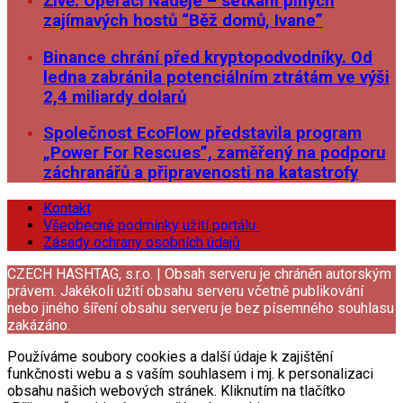
Živě: Operaci Naděje – setkání plných
zajímavých hostů “Běž domů, Ivane”
Binance chrání před kryptopodvodníky. Od
ledna zabránila potenciálním ztrátám ve výši
2,4 miliardy dolarů
Společnost EcoFlow představila program
„Power For Rescues”, zaměřený na podporu
záchranářů a připravenosti na katastrofy
Kontakt
Všeobecné podmínky užití portálu
Zásady ochrany osobních údajů
CZECH HASHTAG, s.r.o. | Obsah serveru je chráněn autorským
právem. Jakékoli užití obsahu serveru včetně publikování
nebo jiného šíření obsahu serveru je bez písemného souhlasu
zakázáno.
Používáme soubory cookies a další údaje k zajištění
funkčnosti webu a s vaším souhlasem i mj. k personalizaci
obsahu našich webových stránek. Kliknutím na tlačítko