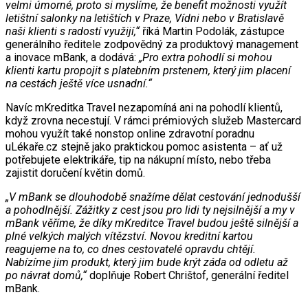
velmi úmorné, proto si myslíme, že benefit možnosti využít
letištní salonky na letištích v Praze, Vídni nebo v Bratislavě
naši klienti s radostí využijí,“
říká Martin Podolák, zástupce
generálního ředitele zodpovědný za produktový management
a inovace mBank, a dodává:
„Pro extra pohodlí si mohou
klienti kartu propojit s platebním prstenem, který jim placení
na cestách ještě více usnadní.“
Navíc mKreditka Travel nezapomíná ani na pohodlí klientů,
když zrovna necestují. V rámci prémiových služeb Mastercard
mohou využít také nonstop online zdravotní poradnu
uLékaře.cz stejně jako praktickou pomoc asistenta – ať už
potřebujete elektrikáře, tip na nákupní místo, nebo třeba
zajistit doručení květin domů.
„V mBank se dlouhodobě snažíme dělat cestování jednodušší
a pohodlnější. Zážitky z cest jsou pro lidi ty nejsilnější a my v
mBank věříme, že díky mKreditce Travel budou ještě silnější a
plné velkých malých vítězství. Novou kreditní kartou
reagujeme na to, co dnes cestovatelé opravdu chtějí.
Nabízíme jim produkt, který jim bude krýt záda od odletu až
po návrat domů,“
doplňuje Robert Chrištof, generální ředitel
mBank.