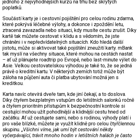
jednoho z nejvýhodnějších kurzů na trhu bez skrytých
poplatků.
Součástí karty je i cestovní pojištění pro celou rodinu zdarma,
které pokrývá léčebné výlohy, a dokonce i zpoždění letu,
ztracená zavazadla nebo situaci, kdy musíte cestu zrušit. Díky
kartě tak můžete cestovat v klidu a s vědomím, že jste
chráněni i v nepředvídatelných situacích. Kdo hledá další
jistotu, může si aktivovat také pojištění zneužití karty. mBank
tak myslí na všechny situace, které mohou na cestách nastat
– ať už plánujete roadtrip po Evropě, nebo last-minute výlet do
Asie. Velkou cestovatelskou výhodou je také to, že se jedná
právě o kreditní kartu. V některých zemích totiž může být
záloha na půjčení auta či platba ubytování možná jen s
kreditkou.
Karta navíc otevírá dveře tam, kde jiní čekají, a to doslova.
Díky čtyřem bezplatným vstupům do letištních salonků ročně
a čtyřem prioritním přístupům k bezpečnostní kontrole si
cestující mohou užít pohodlnější a klidnější cestu hned od
začátku. Ať už cestujete sami, nebo s rodinou, výhody platí i
pro vaše blízké, můžete je využít klidně pro celou čtyřčlennou
skupinu.
„Všichni víme, jak umí být cestování někdy
vyčerpávající, trávit mnoho hodin v letištních halách je často