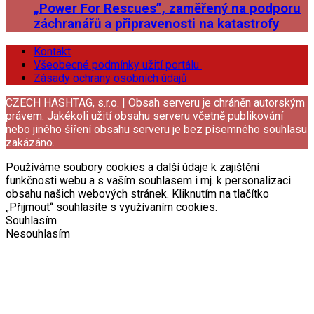
„Power For Rescues”, zaměřený na podporu
záchranářů a připravenosti na katastrofy
Kontakt
Všeobecné podmínky užití portálu
Zásady ochrany osobních údajů
CZECH HASHTAG, s.r.o. | Obsah serveru je chráněn autorským
právem. Jakékoli užití obsahu serveru včetně publikování
nebo jiného šíření obsahu serveru je bez písemného souhlasu
zakázáno.
Používáme soubory cookies a další údaje k zajištění
funkčnosti webu a s vaším souhlasem i mj. k personalizaci
obsahu našich webových stránek. Kliknutím na tlačítko
„Přijmout“ souhlasíte s využívaním cookies.
Souhlasím
Nesouhlasím