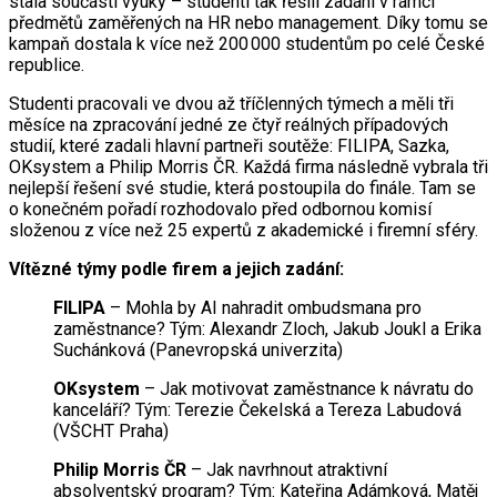
stala součástí výuky – studenti tak řešili zadání v rámci
předmětů zaměřených na HR nebo management. Díky tomu se
kampaň dostala k více než 200 000 studentům po celé České
republice.
Studenti pracovali ve dvou až tříčlenných týmech a měli tři
měsíce na zpracování jedné ze čtyř reálných případových
studií, které zadali hlavní partneři soutěže: FILIPA, Sazka,
OKsystem a Philip Morris ČR. Každá firma následně vybrala tři
nejlepší řešení své studie, která postoupila do finále. Tam se
o konečném pořadí rozhodovalo před odbornou komisí
složenou z více než 25 expertů z akademické i firemní sféry.
Vítězné týmy podle firem a jejich zadání:
FILIPA
– Mohla by AI nahradit ombudsmana pro
zaměstnance? Tým: Alexandr Zloch, Jakub Joukl a Erika
Suchánková (Panevropská univerzita)
OKsystem
– Jak motivovat zaměstnance k návratu do
kanceláří? Tým: Terezie Čekelská a Tereza Labudová
(VŠCHT Praha)
Philip Morris ČR
– Jak navrhnout atraktivní
absolventský program? Tým: Kateřina Adámková, Matěj