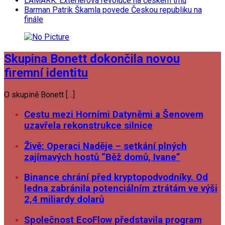
LAMARK: Exteriérová revoluce na českém trhu
Barman Patrik Škamla povede Českou republiku na
finále
Skupina Bonett dokončila novou
firemní identitu
O skupině Bonett […]
Cestu mezi Horními Datyněmi a Šenovem
uzavřela rekonstrukce silnice
Živě: Operaci Naděje – setkání plných
zajímavých hostů “Běž domů, Ivane”
Binance chrání před kryptopodvodníky. Od
ledna zabránila potenciálním ztrátám ve výši
2,4 miliardy dolarů
Společnost EcoFlow představila program