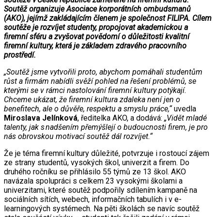
Soutěž organizuje Asociace korporátních ombudsmanů
(AKO), jejímž zakládajícím členem je společnost FILIPA. Cílem
soutěže je rozvíjet studenty, propojovat akademickou a
firemní sféru a zvyšovat povědomí o důležitosti kvalitní
firemní kultury, která je základem zdravého pracovního
prostředí.
„Soutěž jsme vytvořili proto, abychom pomáhali studentům
růst a firmám nabídli svěží pohled na řešení problémů, se
kterými se v rámci nastolování firemní kultury potýkají.
Chceme ukázat, že firemní kultura zdaleka není jen o
benefitech, ale o důvěře, respektu a smyslu práce,“
uvedla
Miroslava Jelínková
, ředitelka AKO, a dodává:
„Vidět mladé
talenty, jak s nadšením přemýšlejí o budoucnosti firem, je pro
nás obrovskou motivací soutěž dál rozvíjet.“
Že je téma firemní kultury důležité, potvrzuje i rostoucí zájem
ze strany studentů, vysokých škol, univerzit a firem. Do
druhého ročníku se přihlásilo 55 týmů ze 13 škol. AKO
navázala spolupráci s celkem 23 vysokými školami a
univerzitami, které soutěž podpořily sdílením kampaně na
sociálních sítích, webech, informačních tabulích i v e-
learningových systémech. Na pěti školách se navíc soutěž