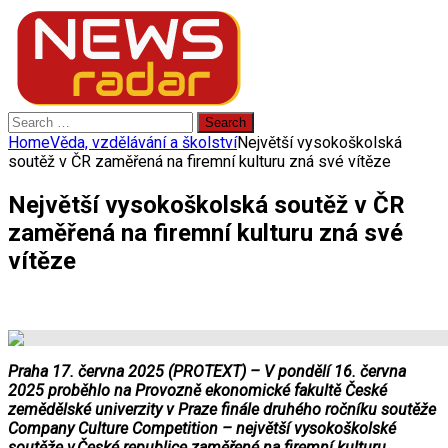
Search
for:
Home
Věda, vzdělávání a školství
Největší vysokoškolská
soutěž v ČR zaměřená na firemní kulturu zná své vítěze
Největší vysokoškolská soutěž v ČR
zaměřená na firemní kulturu zná své
vítěze
Praha 17. června 2025 (PROTEXT) – V pondělí 16. června
2025 proběhlo na Provozně ekonomické fakultě České
zemědělské univerzity v Praze finále druhého ročníku soutěže
Company Culture Competition – největší vysokoškolské
soutěže v České republice zaměřené na firemní kulturu.