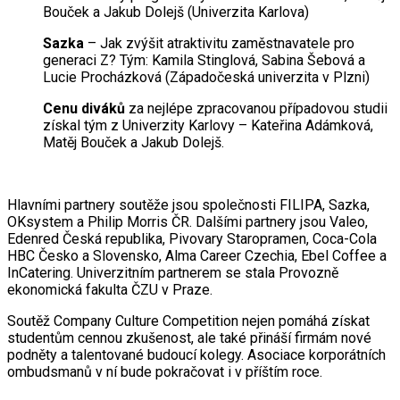
Bouček a Jakub Dolejš (Univerzita Karlova)
Sazka
– Jak zvýšit atraktivitu zaměstnavatele pro
generaci Z? Tým: Kamila Stinglová, Sabina Šebová a
Lucie Procházková (Západočeská univerzita v Plzni)
Cenu diváků
za nejlépe zpracovanou případovou studii
získal tým z Univerzity Karlovy – Kateřina Adámková,
Matěj Bouček a Jakub Dolejš.
Hlavními partnery soutěže jsou společnosti FILIPA, Sazka,
OKsystem a Philip Morris ČR. Dalšími partnery jsou Valeo,
Edenred Česká republika, Pivovary Staropramen, Coca-Cola
HBC Česko a Slovensko, Alma Career Czechia, Ebel Coffee a
InCatering. Univerzitním partnerem se stala Provozně
ekonomická fakulta ČZU v Praze.
Soutěž Company Culture Competition nejen pomáhá získat
studentům cennou zkušenost, ale také přináší firmám nové
podněty a talentované budoucí kolegy. Asociace korporátních
ombudsmanů v ní bude pokračovat i v příštím roce.